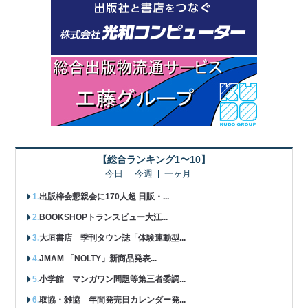
【総合ランキング1〜10】
今日
今週
一ヶ月
出版梓会懇親会に170人超 日販・...
BOOKSHOPトランスビュー大江...
大垣書店 季刊タウン誌「体験連動型...
JMAM 「NOLTY」新商品発表...
小学館 マンガワン問題等第三者委調...
取協・雑協 年間発売日カレンダー発...