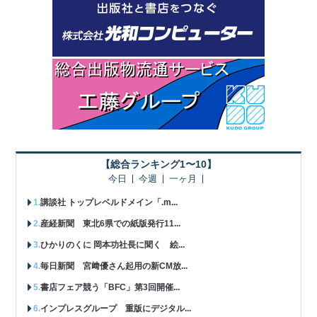
【総合ランキング1〜10】
今日
今週
一ヶ月
講談社 トップレベルドメイン「.m...
産経新聞 東北6県での紙版発行11...
ひかりのくに 岡本功社長に聞く 絵...
毎日新聞 宮﨑優さん起用の新CM放...
書店フェア競う「BFC」第3回開催...
インプレスグループ 重版にデジタル...