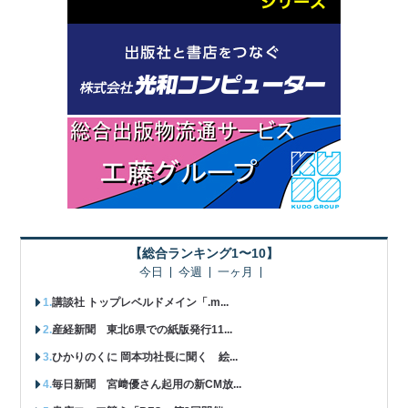
【総合ランキング1〜10】
今日
今週
一ヶ月
講談社 トップレベルドメイン「.m...
産経新聞 東北6県での紙版発行11...
ひかりのくに 岡本功社長に聞く 絵...
毎日新聞 宮﨑優さん起用の新CM放...