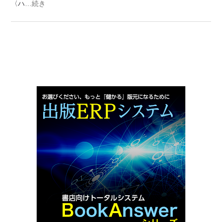
〈ハ
…続き