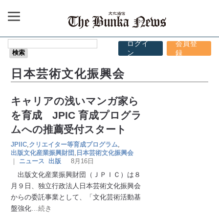
ログイ
会員登
ン
録
日本芸術文化振興会
キャリアの浅いマンガ家ら
を育成 JPIC 育成プログラ
ムへの推薦受付スタート
JPIIC
,
クリエイター等育成プログラム
,
出版文化産業振興財団
,
日本芸術文化振興会
｜
ニュース
出版
8月16日
出版文化産業振興財団（ＪＰＩＣ）は８
月９日、独立行政法人日本芸術文化振興会
からの委託事業として、「文化芸術活動基
盤強化
…続き