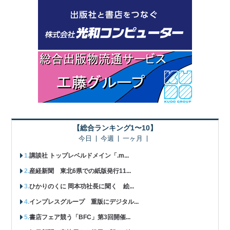
【総合ランキング1〜10】
今日
今週
一ヶ月
講談社 トップレベルドメイン「.m...
産経新聞 東北6県での紙版発行11...
ひかりのくに 岡本功社長に聞く 絵...
インプレスグループ 重版にデジタル...
書店フェア競う「BFC」第3回開催...