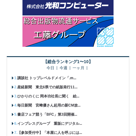
【総合ランキング1〜10】
今日
今週
一ヶ月
講談社 トップレベルドメイン「.m...
産経新聞 東北6県での紙版発行11...
ひかりのくに 岡本功社長に聞く 絵...
毎日新聞 宮﨑優さん起用の新CM放...
書店フェア競う「BFC」第3回開催...
インプレスグループ 重版にデジタル...
【参加受付中】「本屋に人を呼ぶには...