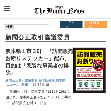
ログイ
会員登
ン
録
新聞公正取引協議委員
熊本県１市３町 「訪問販売
お断りステッカー」配布、
目的は「悪質な事業者の排
除」
新聞公正取引協議委員
,
新聞販売店
,
熊本県
｜
ニュース
新聞
11月4日
新聞公正取引協議委員会は10月15日に
開かれ、熊本県玉名市など１市３町が共同
で「訪問販売お断り
…続き