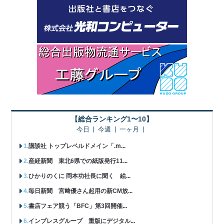
【総合ランキング1〜10】
今日
今週
一ヶ月
講談社 トップレベルドメイン「.m...
産経新聞 東北6県での紙版発行11...
ひかりのくに 岡本功社長に聞く 絵...
毎日新聞 宮﨑優さん起用の新CM放...
書店フェア競う「BFC」第3回開催...
インプレスグループ 重版にデジタル...