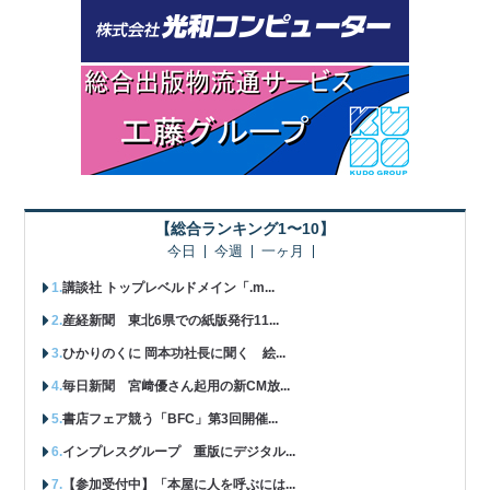
【総合ランキング1〜10】
今日
今週
一ヶ月
講談社 トップレベルドメイン「.m...
産経新聞 東北6県での紙版発行11...
ひかりのくに 岡本功社長に聞く 絵...
毎日新聞 宮﨑優さん起用の新CM放...
書店フェア競う「BFC」第3回開催...
インプレスグループ 重版にデジタル...
【参加受付中】「本屋に人を呼ぶには...