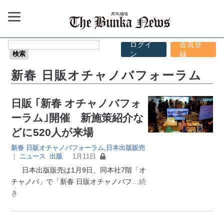
ログイ
会員登
ン
録
新春 日販オチャノバフォーラム
日販 ｢新春 オチャノバフォ
ーラム｣開催 新施策紹介な
どに520人が来場
新春 日販オチャノバフォーラム
,
日本出版販売
｜
ニュース
出版
1月11日
日本出版販売は1月9日、同本社7階「オ
チャノバ」で「新春 日販オチャノバフ
…続
き