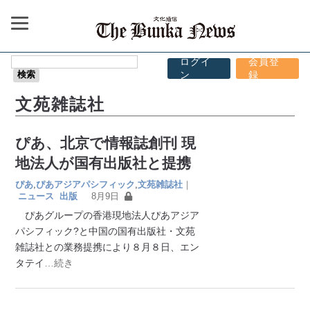
ログイ
会員登
ン
録
文苑雑誌社
ぴあ、北京で情報誌創刊 現
地法人が国有出版社と提携
ぴあ
,
ぴあアジアパシフィック
,
文苑雑誌社
｜
ニュース
出版
8月9日
ぴあグループの香港現地法人ぴあアジア
パシフィック?と中国の国有出版社・文苑
雑誌社との業務提携により８月８日、エン
タテイ
…続き