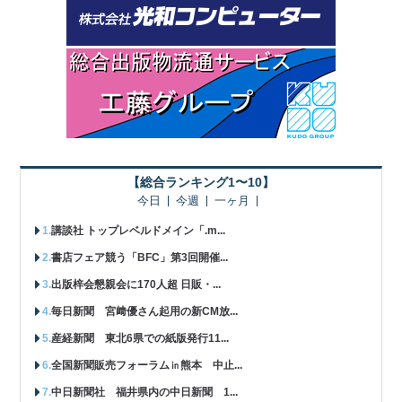
【総合ランキング1〜10】
今日
今週
一ヶ月
講談社 トップレベルドメイン「.m...
書店フェア競う「BFC」第3回開催...
出版梓会懇親会に170人超 日販・...
毎日新聞 宮﨑優さん起用の新CM放...
産経新聞 東北6県での紙版発行11...
全国新聞販売フォーラム㏌熊本 中止...
中日新聞社 福井県内の中日新聞 1...