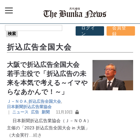
ログイ
会員登
ン
録
折込広告全国大会
大阪で折込広告全国大会
若手主役で「折込広告の未
来を本気で考える～イマや
らなあかんで！～」
Ｊ－ＮＯＡ
,
折込広告全国大会
,
日本新聞折込広告業協会
｜
ニュース
広告
新聞
11月10日
日本新聞折込広告業協会（Ｊ－ＮＯＡ）
主催の「2023 折込広告全国大会 in 大阪」
（大会実行
…続き