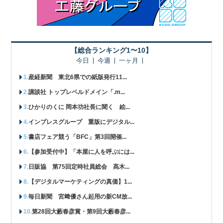
【総合ランキング1〜10】
今日
今週
一ヶ月
産経新聞 東北6県での紙版発行11...
講談社 トップレベルドメイン「.m...
ひかりのくに 岡本功社長に聞く 絵...
インプレスグループ 重版にデジタル...
書店フェア競う「BFC」第3回開催...
【参加受付中】「本屋に人を呼ぶには...
日販協 第75回定時社員総会 髙木...
【デジタルマーケティングの真価】1...
毎日新聞 宮﨑優さん起用の新CM放...
第28回大藪春彦賞・第9回大藪春彦...