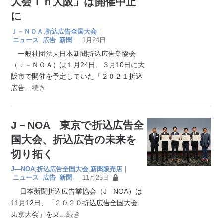
大会ｉｎ大阪」は開催中止
に
Ｊ－ＮＯＡ
,
折込広告全国大会
｜
ニュース
広告
新聞
1月24日
一般社団法人日本新聞折込広告業協会
（Ｊ－ＮＯＡ）は１月24日、３月10日に大
阪市で開催を予定していた「２０２１折込
広告
…続き
J－NOA 東京で折込広告全
国大会、折込広告の未来を
切り拓く
J―NOA
,
折込広告全国大会
,
新聞販売店
｜
ニュース
広告
新聞
11月25日
日本新聞折込広告業協会（J―NOA）は
11月12日、「２０２０折込広告全国大会
東京大会」を東
…続き