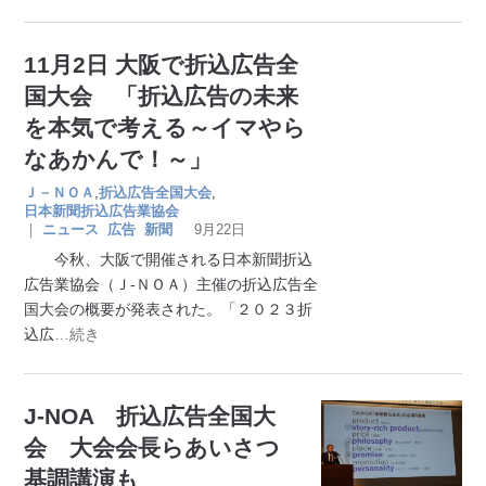
11月2日 大阪で折込広告全
国大会 「折込広告の未来
を本気で考える～イマやら
なあかんで！～」
Ｊ－ＮＯＡ
,
折込広告全国大会
,
日本新聞折込広告業協会
｜
ニュース
広告
新聞
9月22日
今秋、大阪で開催される日本新聞折込
広告業協会（Ｊ-ＮＯＡ）主催の折込広告全
国大会の概要が発表された。「２０２３折
込広
…続き
J-NOA 折込広告全国大
会 大会会長らあいさつ
基調講演も