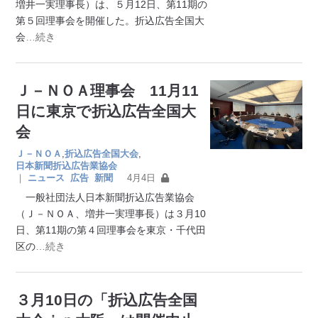
増井一実理事長）は、５月12日、第11期の
第５回理事会を開催した。折込広告全国大
会
…続き
Ｊ－ＮＯＡ理事会 11月11
日に東京で折込広告全国大
会
Ｊ－ＮＯＡ
,
折込広告全国大会
,
日本新聞折込広告業協会
｜
ニュース
広告
新聞
4月4日
一般社団法人日本新聞折込広告業協会
（Ｊ－ＮＯＡ、増井一実理事長）は３月10
日、第11期の第４回理事会を東京・千代田
区の
…続き
３月10日の「折込広告全国