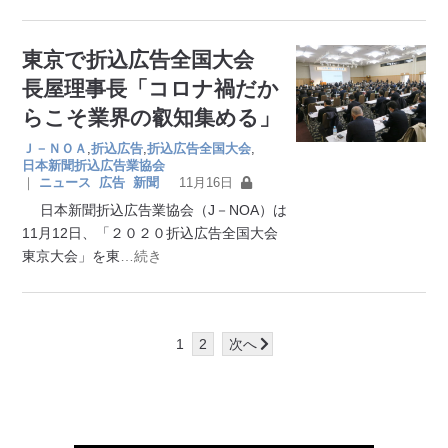
東京で折込広告全国大会
長屋理事長「コロナ禍だか
らこそ業界の叡知集める」
Ｊ－ＮＯＡ
,
折込広告
,
折込広告全国大会
,
日本新聞折込広告業協会
｜
ニュース
広告
新聞
11月16日
日本新聞折込広告業協会（J－NOA）は
11月12日、「２０２０折込広告全国大会
東京大会」を東
…続き
1
2
次へ