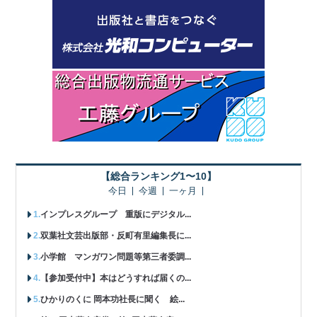
【総合ランキング1〜10】
今日
今週
一ヶ月
インプレスグループ 重版にデジタル...
双葉社文芸出版部・反町有里編集長に...
小学館 マンガワン問題等第三者委調...
【参加受付中】本はどうすれば届くの...
ひかりのくに 岡本功社長に聞く 絵...