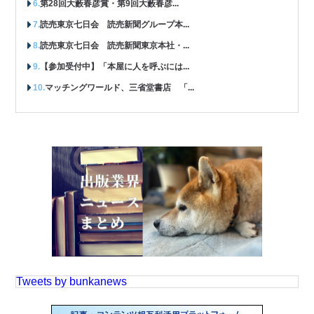
第28回大藪春彦賞・第9回大藪春彦...
読売東京七日会 読売新聞グループ本...
読売東京七日会 読売新聞東京本社・...
【参加受付中】「本屋に人を呼ぶには...
マッチングワールド、三省堂書店 「...
Tweets by bunkanews