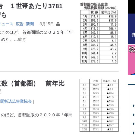
告 １世帯あたり3781
増も
ニュース
広告
新聞
3月15日
このほど、首都圏版の２０２１年「年
とめた。
…続き
枚数（首都圏） 前年比
響
新聞折込広告業協会
｜
このほど、首都圏版の２０２０年「年間