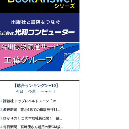
【総合ランキング1〜10】
今日
今週
一ヶ月
講談社 トップレベルドメイン「.m...
産経新聞 東北6県での紙版発行11...
ひかりのくに 岡本功社長に聞く 絵...
毎日新聞 宮﨑優さん起用の新CM放...