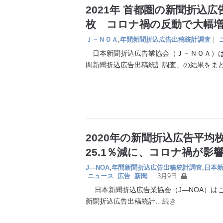
2021年 首都圏の新聞折込広
枚 コロナ禍の反動で大幅
Ｊ－ＮＯＡ
,
年間新聞折込広告出稿統計調査
｜
日本新聞折込広告業協会（Ｊ－ＮＯＡ）は
間新聞折込広告出稿統計調査」の結果をま
2020年の新聞折込広告平均
25.1％減に、コロナ禍が影
J―NOA
,
年間新聞折込広告出稿統計調査
,
日本
ニュース
広告
新聞
3月9日
日本新聞折込広告業協会（J―NOA）は
新聞折込広告出稿統計
…続き