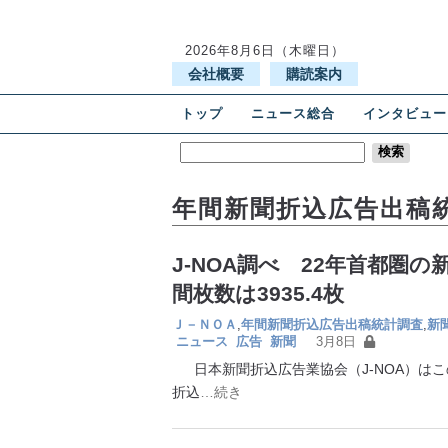
2026年8月6日（木曜日）
会社概要
購読案内
トップ
ニュース総合
インタビュー
年間新聞折込広告出稿
J-NOA調べ 22年首都圏
間枚数は3935.4枚
Ｊ－ＮＯＡ
,
年間新聞折込広告出稿統計調査
,
新
ニュース
広告
新聞
3月8日
日本新聞折込広告業協会（J‐NOA）はこ
折込
…続き