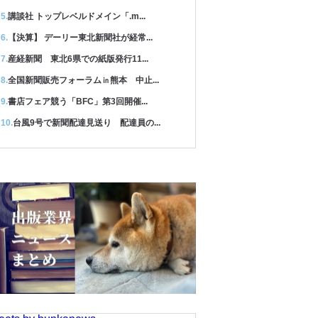
講談社 トップレベルドメイン「.m...
【決算】 デーリー東北新聞社が経常...
産経新聞 東北6県での紙版発行11...
全国新聞販売フォーラム㏌熊本 中止...
書店フェア競う「BFC」第3回開催...
台風9号で新聞配達見送り 配達員の...