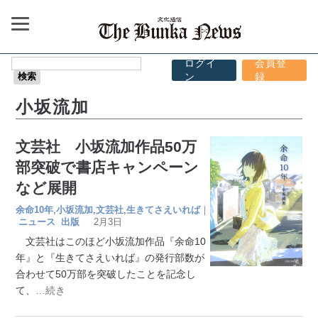
ログイ
会員登
ン
録
小坂流加
文芸社 小坂流加作品50万
部突破で書店キャンペーン
など展開
余命10年
,
小坂流加
,
文芸社
,
生きてさえいれば
｜
ニュース
出版
2月3日
文芸社はこのほど小坂流加作品『余命10
年』と『生きてさえいれば』の発行部数が
合わせて50万部を突破したことを記念し
て、
…続き