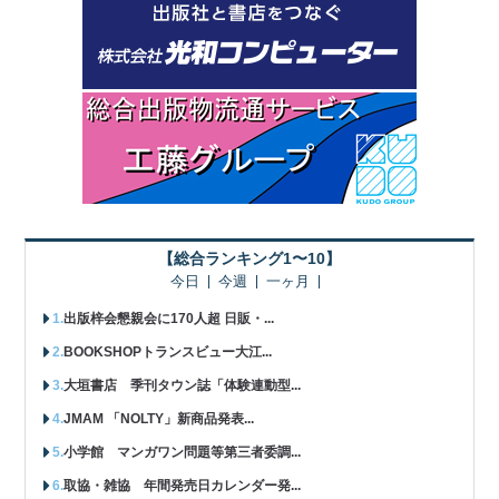
【総合ランキング1〜10】
今日
今週
一ヶ月
出版梓会懇親会に170人超 日販・...
BOOKSHOPトランスビュー大江...
大垣書店 季刊タウン誌「体験連動型...
JMAM 「NOLTY」新商品発表...
小学館 マンガワン問題等第三者委調...
取協・雑協 年間発売日カレンダー発...