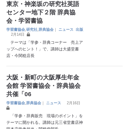
東京・神楽坂の研究社英語
センター地下２階 辞典協
会・学習書協
学習書協会
,
研究社
,
辞典協会
｜
ニュース
出版
2月14日
テーマは「学参・辞典コーナー 売上ア
ップへのヒント！」で、講師は大盛堂書
店・今関稔店長
大阪・新町の大阪厚生年金
会館 学習書協会・辞典協会
共催「06
学習書協会
,
辞典協会
｜
ニュース
2月16日
「学参・辞典販売 現場のポイント」を
テーマに開かれる。講師は元三省堂書店神
田本店学参担当・関根俊郎氏。