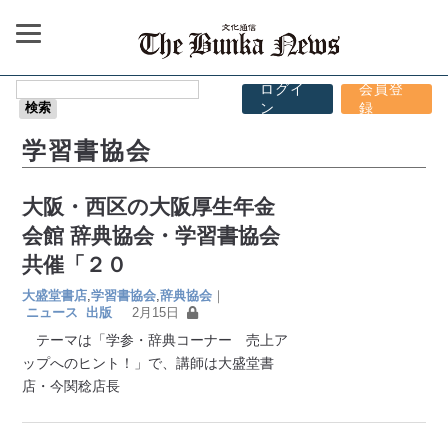
ログイ
会員登
ン
録
学習書協会
大阪・西区の大阪厚生年金
会館 辞典協会・学習書協会
共催「２０
大盛堂書店
,
学習書協会
,
辞典協会
｜
ニュース
出版
2月15日
テーマは「学参・辞典コーナー 売上ア
ップへのヒント！」で、講師は大盛堂書
店・今関稔店長