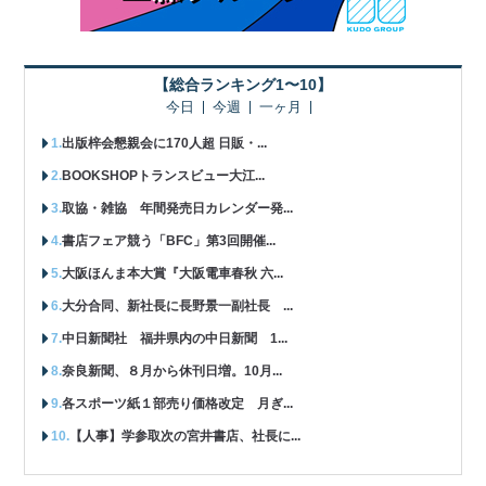
【総合ランキング1〜10】
今日
今週
一ヶ月
出版梓会懇親会に170人超 日販・...
BOOKSHOPトランスビュー大江...
取協・雑協 年間発売日カレンダー発...
書店フェア競う「BFC」第3回開催...
大阪ほんま本大賞『大阪電車春秋 六...
大分合同、新社長に長野景一副社長 ...
中日新聞社 福井県内の中日新聞 1...
奈良新聞、８月から休刊日増。10月...
各スポーツ紙１部売り価格改定 月ぎ...
【人事】学参取次の宮井書店、社長に...