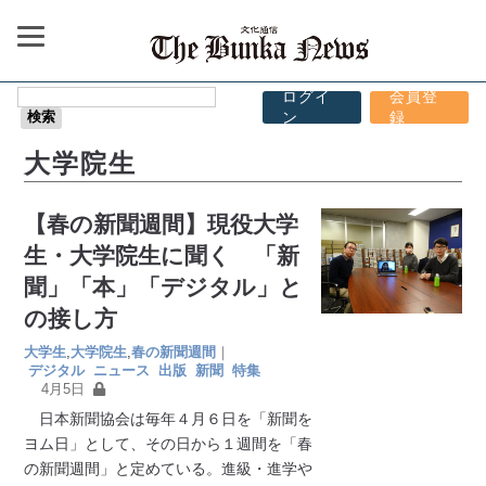
ログイ
会員登
ン
録
大学院生
【春の新聞週間】現役大学
生・大学院生に聞く 「新
聞」「本」「デジタル」と
の接し方
大学生
,
大学院生
,
春の新聞週間
｜
デジタル
ニュース
出版
新聞
特集
4月5日
日本新聞協会は毎年４月６日を「新聞を
ヨム日」として、その日から１週間を「春
の新聞週間」と定めている。進級・進学や