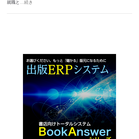
就職と
…続き