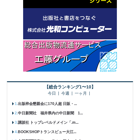
【総合ランキング1〜10】
今日
今週
一ヶ月
出版梓会懇親会に170人超 日販・...
中日新聞社 福井県内の中日新聞 1...
講談社 トップレベルドメイン「.m...
BOOKSHOPトランスビュー大江...