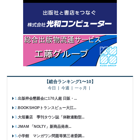
【総合ランキング1〜10】
今日
今週
一ヶ月
出版梓会懇親会に170人超 日販・...
BOOKSHOPトランスビュー大江...
大垣書店 季刊タウン誌「体験連動型...
JMAM 「NOLTY」新商品発表...
小学館 マンガワン問題等第三者委調...