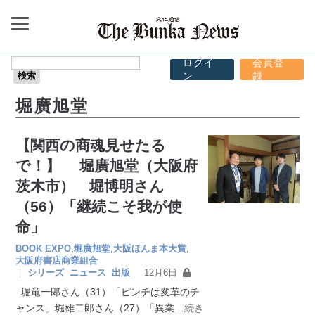
ログイ
会員登
ン
録
堀廣旭堂
【関西の商魂見せたる
で！】 堀廣旭堂（大阪府
茨木市） 堀博明さん
（56）「継続こそ我が使
命」
BOOK EXPO
,
堀廣旭堂
,
大阪ほんま本大賞
,
大阪府書店商業組合
｜
シリーズ
ニュース
出版
12月6日
堀竜一郎さん（31）「ピンチは変革のチ
ャンス」堀雄二郎さん（27）「異業
…続き