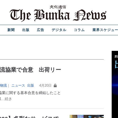
新聞
出版
広告
デジタル
コラム
業界スケジュ
物流協業で合意 出荷リー
物流
｜
ニュース
出版
4月20日
流協業に関する基本合意を締結したこと
県
…続き