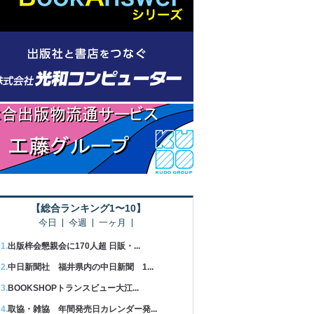
【総合ランキング1〜10】
今日
今週
一ヶ月
出版梓会懇親会に170人超 日販・...
中日新聞社 福井県内の中日新聞 1...
BOOKSHOPトランスビュー大江...
取協・雑協 年間発売日カレンダー発...