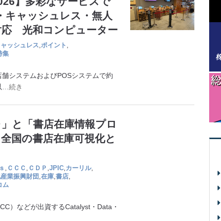
026】多彩なサービスで
S・キャッシュレス・無人
対応 光和コンピューター
キャッシュレス
,
ポイント
,
特集
舗システムおよびPOSシステムで約
以
…続き
レ」と「書店在庫情報プロ
 全国の書店在庫可視化と
ｓ
,
ＣＣＣ
,
ＣＤＰ
,
JPIC
,
カーリル
,
化産業振興財団
,
在庫
,
書店
,
コム
などが出資するCatalyst・Data・