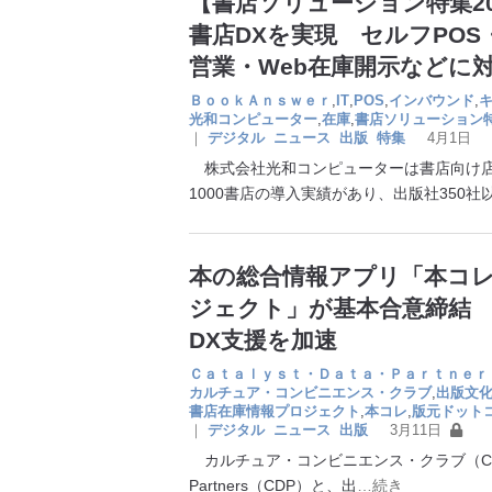
【書店ソリューション特集2
書店DXを実現 セルフPO
営業・Web在庫開示などに
ＢｏｏｋＡｎｓｗｅｒ
,
IT
,
POS
,
インバウンド
,
光和コンピューター
,
在庫
,
書店ソリューション
｜
デジタル
ニュース
出版
特集
4月1日
株式会社光和コンピューターは書店向け店
1000書店の導入実績があり、出版社350社
本の総合情報アプリ「本コ
ジェクト」が基本合意締結
DX支援を加速
Ｃａｔａｌｙｓｔ・Ｄａｔａ・Ｐａｒｔｎｅｒ
カルチュア・コンビニエンス・クラブ
,
出版文
書店在庫情報プロジェクト
,
本コレ
,
版元ドット
｜
デジタル
ニュース
出版
3月11日
カルチュア・コンビニエンス・クラブ（CCC）
Partners（CDP）と、出
…続き