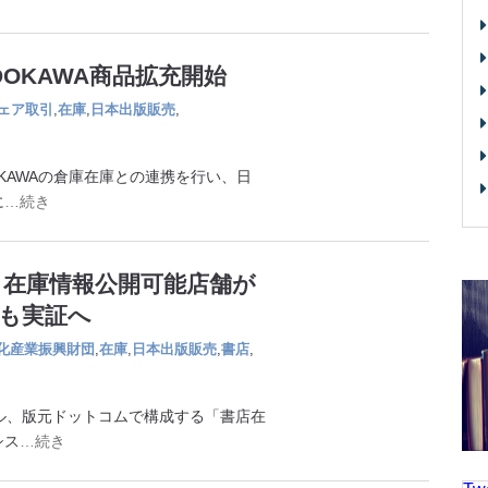
OKAWA商品拡充開始
ェア取引
,
在庫
,
日本出版販売
,
KAWAの倉庫在庫との連携を行い、日
に
…続き
 在庫情報公開可能店舗が
も実証へ
化産業振興財団
,
在庫
,
日本出版販売
,
書店
,
ル、版元ドットコムで構成する「書店在
シス
…続き