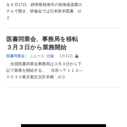
を６月17日、静岡県熱海市の熱海後楽園ホ
テルで開き、研修会では日本医学図書
…続
き
医書同業会、事務局を移転
３月３日から業務開始
医書同業会
｜
ニュース
出版
1月31日
全国医書同業会事務局は３月３日から下
記で業務を開始する。 住所＝〒１１３―
００３３東京都文京区本郷
…続き