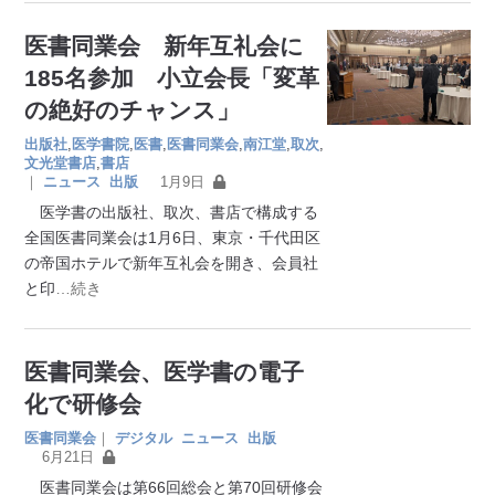
医書同業会 新年互礼会に
185名参加 小立会長「変革
の絶好のチャンス」
出版社
,
医学書院
,
医書
,
医書同業会
,
南江堂
,
取次
,
文光堂書店
,
書店
｜
ニュース
出版
1月9日
医学書の出版社、取次、書店で構成する
全国医書同業会は1月6日、東京・千代田区
の帝国ホテルで新年互礼会を開き、会員社
と印
…続き
医書同業会、医学書の電子
化で研修会
医書同業会
｜
デジタル
ニュース
出版
6月21日
医書同業会は第66回総会と第70回研修会