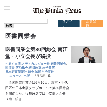
ログイ
会員登
ン
録
医書同業会
医書同業会第80回総会 南江
堂・小立会長が続投
へるす出版
,
メディカルビュー社
,
医書同業会
,
南江堂
,
宿泊総会
,
役員改選
,
志学書店
,
日本医事新報社
,
総会
,
診断と治療社
｜
ニュース
出版
6月23日
全国医書同業会は6月10日、東京・千代
田区の日本出版クラブホールで第80回総会
を開催した。役員改選では小立健太会長
（南
…続き