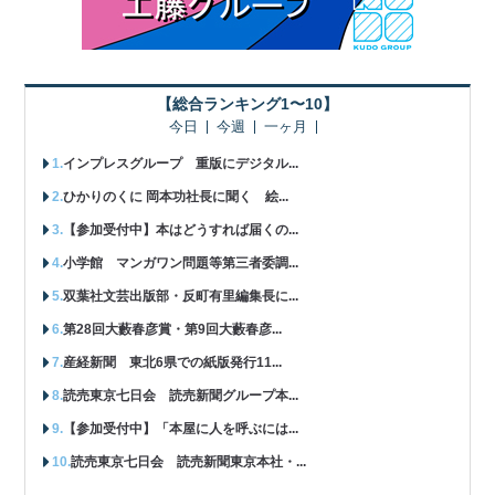
【総合ランキング1〜10】
今日
今週
一ヶ月
インプレスグループ 重版にデジタル...
ひかりのくに 岡本功社長に聞く 絵...
【参加受付中】本はどうすれば届くの...
小学館 マンガワン問題等第三者委調...
双葉社文芸出版部・反町有里編集長に...
第28回大藪春彦賞・第9回大藪春彦...
産経新聞 東北6県での紙版発行11...
読売東京七日会 読売新聞グループ本...
【参加受付中】「本屋に人を呼ぶには...
読売東京七日会 読売新聞東京本社・...