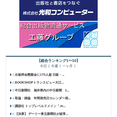
【総合ランキング1〜10】
今日
今週
一ヶ月
出版梓会懇親会に170人超 日販・...
BOOKSHOPトランスビュー大江...
中日新聞社 福井県内の中日新聞 1...
取協・雑協 年間発売日カレンダー発...
講談社 トップレベルドメイン「.m...
【決算】 デーリー東北新聞社が経常...