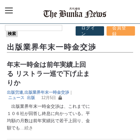
ログイ
会員登
ン
録
出版業界年末一時金交渉
年末一時金は前年実績上回
る リストラ一巡で下げ止ま
りか
出版労連
,
出版業界年末一時金交渉
｜
ニュース
出版
12月5日
出版業界年末一時金交渉は、これまでに
１０６社が回答し終息に向かっている。平
均額の月数は前年実績比で若干上回り、金
額でも
…続き