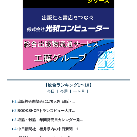
【総合ランキング1〜10】
今日
今週
一ヶ月
出版梓会懇親会に170人超 日販・...
BOOKSHOPトランスビュー大江...
取協・雑協 年間発売日カレンダー発...
中日新聞社 福井県内の中日新聞 1...