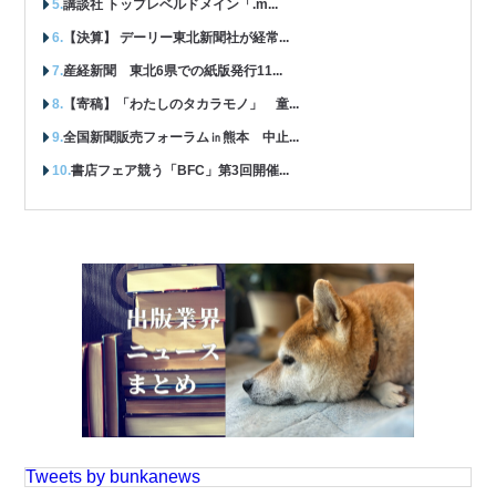
講談社 トップレベルドメイン「.m...
【決算】 デーリー東北新聞社が経常...
産経新聞 東北6県での紙版発行11...
【寄稿】「わたしのタカラモノ」 童...
全国新聞販売フォーラム㏌熊本 中止...
書店フェア競う「BFC」第3回開催...
Tweets by bunkanews