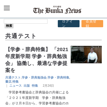
ログイ
会員登
ン
録
共通テスト
【学参・辞典特集】 「2021
年度新学期 学参・辞典勉強
会」 協働し、最適な学参提
案を
共通テスト
,
学参・辞典勉強会
,
学参・辞典特集
,
書店
,
特集
｜
ニュース
出版
特集
2月24日
学習参考書協会と辞典協会の共催による
「２０２１年度新学期 学参・辞典勉強
会」が２月８日から、学習参考書協会のホ