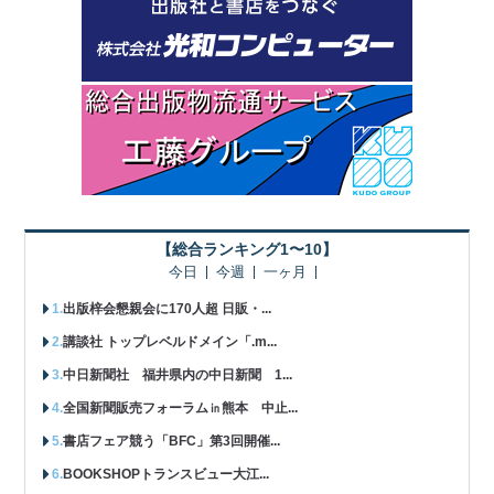
【総合ランキング1〜10】
今日
今週
一ヶ月
出版梓会懇親会に170人超 日販・...
講談社 トップレベルドメイン「.m...
中日新聞社 福井県内の中日新聞 1...
全国新聞販売フォーラム㏌熊本 中止...
書店フェア競う「BFC」第3回開催...
BOOKSHOPトランスビュー大江...