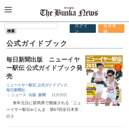
ログイ
会員登
ン
録
公式ガイドブック
毎日新聞出版 ニューイヤ
ー駅伝 公式ガイドブック発
売
ニューイヤー駅伝
,
公式ガイドブック
,
毎日新聞社
｜
ニュース
出版
新聞
12月20日
来年元日に群馬県で開催される「ニュ
ーイヤー駅伝inぐんま 第67回全日本実
…
続き