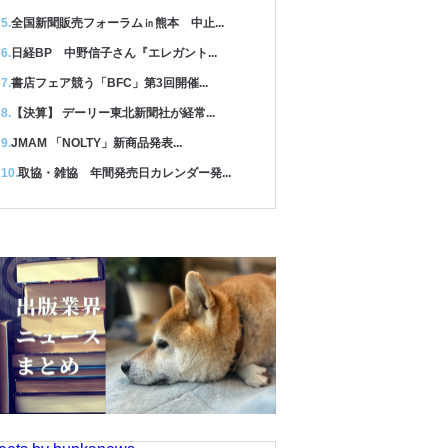
全国新聞販売フォーラム㏌熊本 中止...
日経BP 中野信子さん『エレガント...
書店フェア競う「BFC」第3回開催...
【決算】 デーリー東北新聞社が経常...
JMAM 「NOLTY」新商品発表...
取協・雑協 年間発売日カレンダー発...