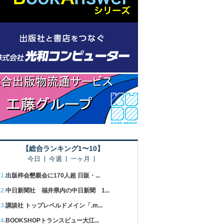
【総合ランキング1〜10】
今日
今週
一ヶ月
出版梓会懇親会に170人超 日販・...
中日新聞社 福井県内の中日新聞 1...
講談社 トップレベルドメイン「.m...
BOOKSHOPトランスビュー大江...