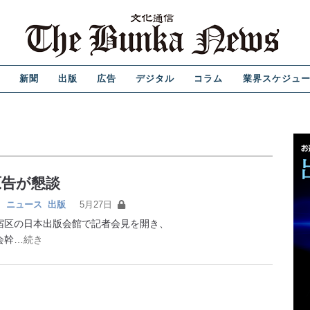
新聞
出版
広告
デジタル
コラム
業界スケジュ
原告が懇談
｜
ニュース
出版
5月27日
宿区の日本出版会館で記者会見を開き、
会幹
…続き