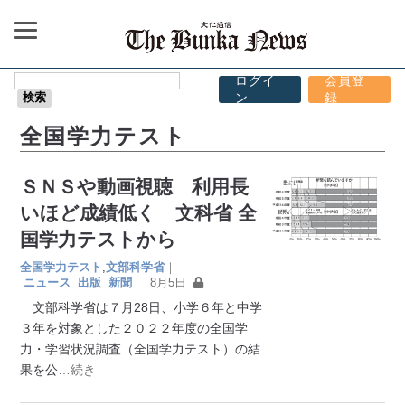
ログイ
会員登
ン
録
全国学力テスト
ＳＮＳや動画視聴 利用長
いほど成績低く 文科省 全
国学力テストから
全国学力テスト
,
文部科学省
｜
ニュース
出版
新聞
8月5日
文部科学省は７月28日、小学６年と中学
３年を対象とした２０２２年度の全国学
力・学習状況調査（全国学力テスト）の結
果を公
…続き