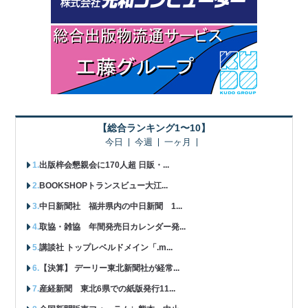
【総合ランキング1〜10】
今日
今週
一ヶ月
出版梓会懇親会に170人超 日販・...
BOOKSHOPトランスビュー大江...
中日新聞社 福井県内の中日新聞 1...
取協・雑協 年間発売日カレンダー発...
講談社 トップレベルドメイン「.m...
【決算】 デーリー東北新聞社が経常...
産経新聞 東北6県での紙版発行11...