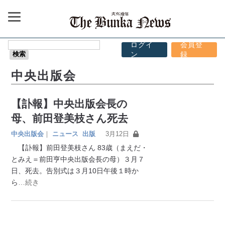
ログイ
会員登
ン
録
中央出版会
【訃報】中央出版会長の
母、前田登美枝さん死去
中央出版会
｜
ニュース
出版
3月12日
【訃報】前田登美枝さん 83歳（まえだ・
とみえ＝前田亨中央出版会長の母）３月７
日、死去。告別式は３月10日午後１時か
ら
…続き