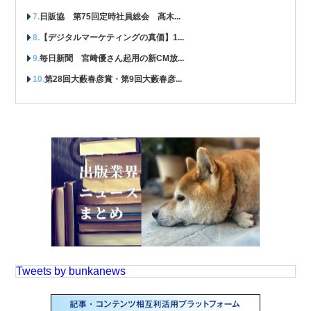
日販協 第75回定時社員総会 髙木...
【デジタルマーケティングの真価】1...
毎日新聞 宮﨑優さん起用の新CM放...
第28回大藪春彦賞・第9回大藪春彦...
Tweets by bunkanews