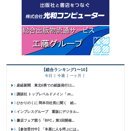
【総合ランキング1〜10】
今日
今週
一ヶ月
産経新聞 東北6県での紙版発行11...
講談社 トップレベルドメイン「.m...
ひかりのくに 岡本功社長に聞く 絵...
インプレスグループ 重版にデジタル...
書店フェア競う「BFC」第3回開催...
【参加受付中】「本屋に人を呼ぶには...