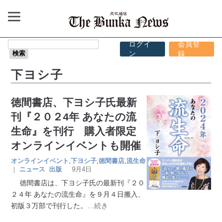
ログイ
会員登
ン
録
下ヨシ子
徳間書店、下ヨシ子氏最新
刊『２０２4年 あなたの流
生命』を刊行 購入者限定
オンラインイベントも開催
オンラインイベント
,
下ヨシ子
,
徳間書店
,
流生命
｜
ニュース
出版
9月4日
徳間書店は、下ヨシ子氏の最新刊『２０
２４年 あなたの流生命』を９月４日搬入、
初版３万部で刊行した。
…続き