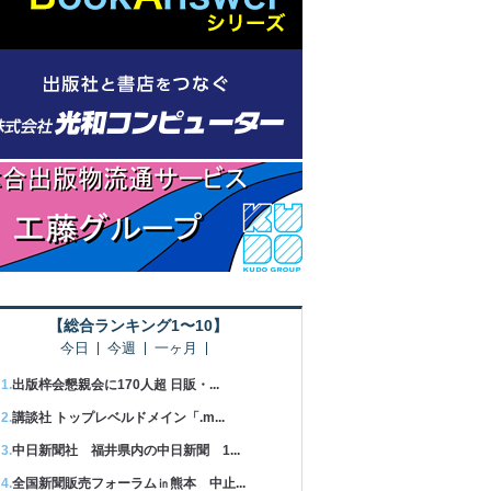
【総合ランキング1〜10】
今日
今週
一ヶ月
出版梓会懇親会に170人超 日販・...
講談社 トップレベルドメイン「.m...
中日新聞社 福井県内の中日新聞 1...
全国新聞販売フォーラム㏌熊本 中止...