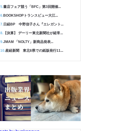
書店フェア競う「BFC」第3回開催...
BOOKSHOPトランスビュー大江...
日経BP 中野信子さん『エレガント...
【決算】 デーリー東北新聞社が経常...
JMAM 「NOLTY」新商品発表...
産経新聞 東北6県での紙版発行11...