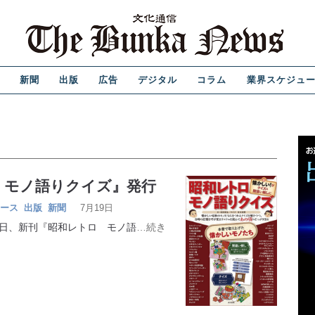
新聞
出版
広告
デジタル
コラム
業界スケジュ
 モノ語りクイズ』発行
ース
出版
新聞
7月19日
日、新刊『昭和レトロ モノ語
…続き