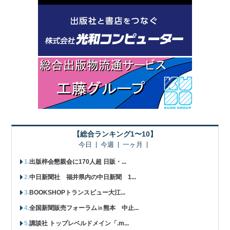
【総合ランキング1〜10】
今日
今週
一ヶ月
出版梓会懇親会に170人超 日販・...
中日新聞社 福井県内の中日新聞 1...
BOOKSHOPトランスビュー大江...
全国新聞販売フォーラム㏌熊本 中止...
講談社 トップレベルドメイン「.m...