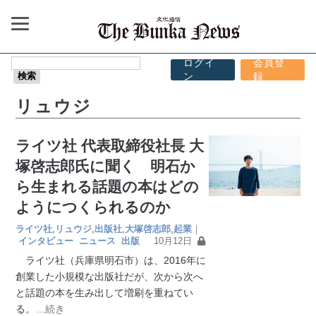
ログイ
会員登
ン
録
リュウジ
ライツ社 代表取締役社長 大
塚啓志郎氏に聞く 明石か
ら生まれる話題の本はどの
ようにつくられるのか
ライツ社
,
リュウジ
,
出版社
,
大塚啓志郎
,
起業
｜
インタビュー
ニュース
出版
10月12日
ライツ社（兵庫県明石市）は、2016年に
創業した小規模な出版社だが、次から次へ
と話題の本を生み出して増刷を重ねてい
る。
…続き