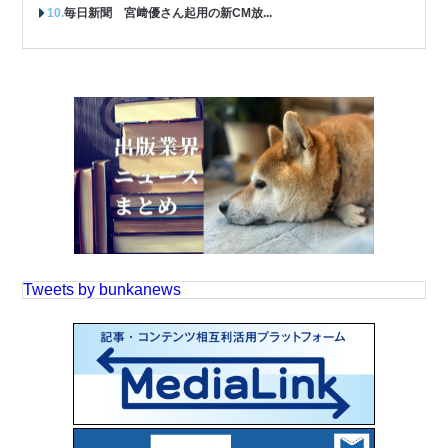
毎日新聞 宮﨑優さん起用の新CM放...
Tweets by bunkanews