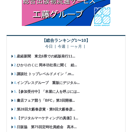
【総合ランキング1〜10】
今日
今週
一ヶ月
産経新聞 東北6県での紙版発行11...
ひかりのくに 岡本功社長に聞く 絵...
講談社 トップレベルドメイン「.m...
インプレスグループ 重版にデジタル...
【参加受付中】「本屋に人を呼ぶには...
書店フェア競う「BFC」第3回開催...
第28回大藪春彦賞・第9回大藪春彦...
【デジタルマーケティングの真価】1...
日販協 第75回定時社員総会 髙木...