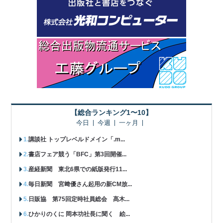
【総合ランキング1〜10】
今日
今週
一ヶ月
講談社 トップレベルドメイン「.m...
書店フェア競う「BFC」第3回開催...
産経新聞 東北6県での紙版発行11...
毎日新聞 宮﨑優さん起用の新CM放...
日販協 第75回定時社員総会 髙木...
ひかりのくに 岡本功社長に聞く 絵...