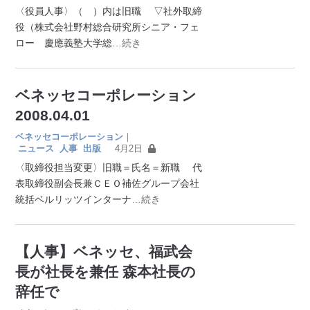
〈役員人事〉（ ）内は旧職 ▽社外取締
役（株式会社野村総合研究所シニア・フェ
ロー 慶應義塾大学総
…続き
ベネッセコーポレーション
2008.04.01
ベネッセコーポレーション
｜
ニュース
人事
出版
4月2日
〈取締役担当変更〉旧職＝氏名＝新職 代
表取締役副会長兼ＣＥＯ補佐グループ会社
統括ベルリッツインターナ
…続き
【人事】ベネッセ、福武会
長が社長を兼任 森本社長の
辞任で