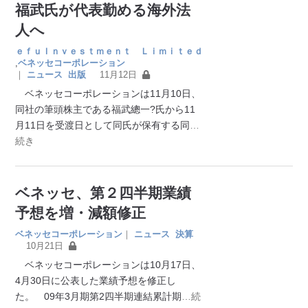
福武氏が代表勤める海外法
人へ
ｅｆｕＩｎｖｅｓｔｍｅｎｔ Ｌｉｍｉｔｅｄ
,
ベネッセコーポレーション
｜
ニュース
出版
11月12日
ベネッセコーポレーションは11月10日、
同社の筆頭株主である福武總一?氏から11
月11日を受渡日として同氏が保有する同
…
続き
ベネッセ、第２四半期業績
予想を増・減額修正
ベネッセコーポレーション
｜
ニュース
決算
10月21日
ベネッセコーポレーションは10月17日、
4月30日に公表した業績予想を修正し
た。 09年3月期第2四半期連結累計期
…続