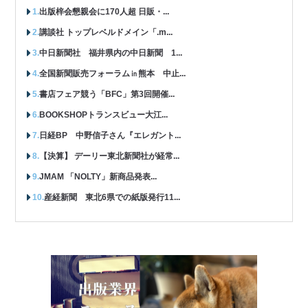
出版梓会懇親会に170人超 日販・...
講談社 トップレベルドメイン「.m...
中日新聞社 福井県内の中日新聞 1...
全国新聞販売フォーラム㏌熊本 中止...
書店フェア競う「BFC」第3回開催...
BOOKSHOPトランスビュー大江...
日経BP 中野信子さん『エレガント...
【決算】 デーリー東北新聞社が経常...
JMAM 「NOLTY」新商品発表...
産経新聞 東北6県での紙版発行11...