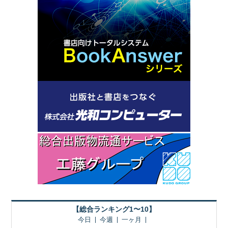
【総合ランキング1〜10】
今日
今週
一ヶ月