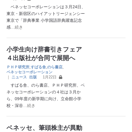
ベネッセコーポレーションは３月24日、
東京・新宿区のハイアットリージェンシー
東京で「辞典事業 小学国語辞典躍進記念
感
…続き
小学生向け辞書引きフェア
４出版社が合同で展開へ
ＰＨＰ研究所
,
すばる舎
,
のら書店
,
ベネッセコーポレーション
｜
ニュース
出版
1月22日
すばる舎、のら書店、ＰＨＰ研究所、ベ
ネッセコーポレーションの４社は３月か
ら、09年度の新学期に向け、立命館小学
校・深谷
…続き
ベネッセ、筆頭株主が異動