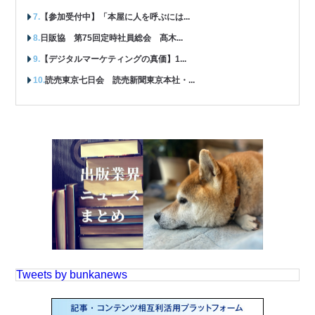
【参加受付中】「本屋に人を呼ぶには...
日販協 第75回定時社員総会 髙木...
【デジタルマーケティングの真価】1...
読売東京七日会 読売新聞東京本社・...
Tweets by bunkanews