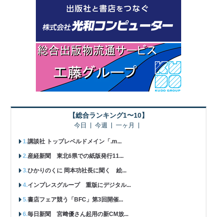
【総合ランキング1〜10】
今日
今週
一ヶ月
講談社 トップレベルドメイン「.m...
産経新聞 東北6県での紙版発行11...
ひかりのくに 岡本功社長に聞く 絵...
インプレスグループ 重版にデジタル...
書店フェア競う「BFC」第3回開催...
毎日新聞 宮﨑優さん起用の新CM放...