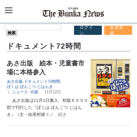
ログイ
会員登
ン
録
ドキュメント72時間
あさ出版 絵本・児童書市
場に本格参入
あさ出版
,
ドキュメント72時間
,
ぼくは ぽんこつ じはんき
｜
ニュース
出版
11月12日
あさ出版は11月1日搬入、初版６０００
部で刊行した『ぼくは ぽんこつ じはん
き』（文・由美村嬉々／
…続き