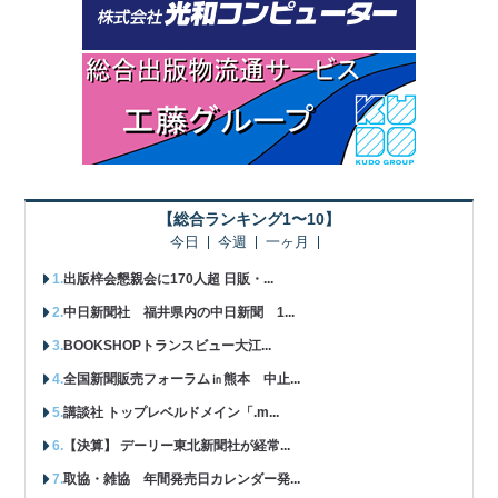
【総合ランキング1〜10】
今日
今週
一ヶ月
出版梓会懇親会に170人超 日販・...
中日新聞社 福井県内の中日新聞 1...
BOOKSHOPトランスビュー大江...
全国新聞販売フォーラム㏌熊本 中止...
講談社 トップレベルドメイン「.m...
【決算】 デーリー東北新聞社が経常...
取協・雑協 年間発売日カレンダー発...