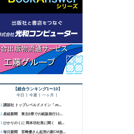
【総合ランキング1〜10】
今日
今週
一ヶ月
講談社 トップレベルドメイン「.m...
産経新聞 東北6県での紙版発行11...
ひかりのくに 岡本功社長に聞く 絵...
毎日新聞 宮﨑優さん起用の新CM放...