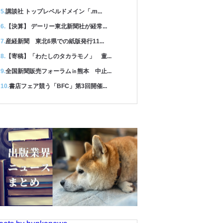
講談社 トップレベルドメイン「.m...
【決算】 デーリー東北新聞社が経常...
産経新聞 東北6県での紙版発行11...
【寄稿】「わたしのタカラモノ」 童...
全国新聞販売フォーラム㏌熊本 中止...
書店フェア競う「BFC」第3回開催...