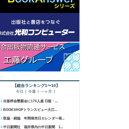
【総合ランキング1〜10】
今日
今週
一ヶ月
出版梓会懇親会に170人超 日販・...
BOOKSHOPトランスビュー大江...
取協・雑協 年間発売日カレンダー発...
中日新聞社 福井県内の中日新聞 1...