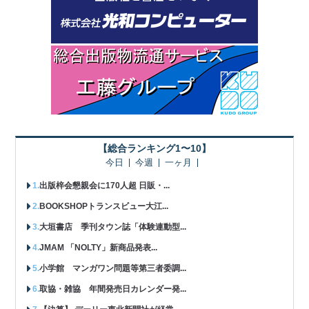
【総合ランキング1〜10】
今日
今週
一ヶ月
出版梓会懇親会に170人超 日販・...
BOOKSHOPトランスビュー大江...
大垣書店 季刊タウン誌「体験連動型...
JMAM 「NOLTY」新商品発表...
小学館 マンガワン問題等第三者委調...
取協・雑協 年間発売日カレンダー発...