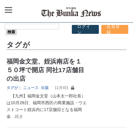
ログイ
会員登
ン
録
タグが
福岡金文堂、姪浜南店を１
５０坪で開店 同社17店舗目
の出店
タグが
｜
ニュース
出版
11月4日
【九州】福岡金文堂（山本太一郎社長）
は10月28日、福岡市西区の商業施設・ウエ
ストコート姪浜内に17店舗目となる福岡
金
…続き