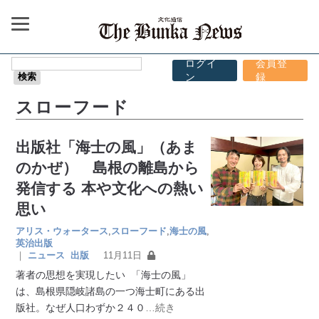
ログイ
会員登
ン
録
スローフード
出版社「海士の風」（あま
のかぜ） 島根の離島から
発信する 本や文化への熱い
思い
アリス・ウォータース
,
スローフード
,
海士の風
,
英治出版
｜
ニュース
出版
11月11日
著者の思想を実現したい 「海士の風」
は、島根県隠岐諸島の一つ海士町にある出
版社。なぜ人口わずか２４０
…続き