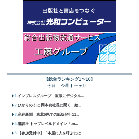
【総合ランキング1〜10】
今日
今週
一ヶ月
インプレスグループ 重版にデジタル...
ひかりのくに 岡本功社長に聞く 絵...
産経新聞 東北6県での紙版発行11...
講談社 トップレベルドメイン「.m...
【参加受付中】「本屋に人を呼ぶには...