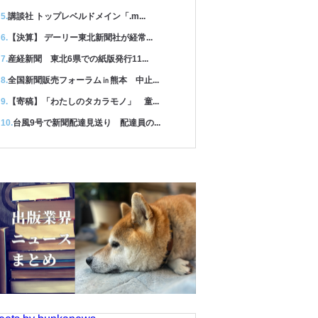
講談社 トップレベルドメイン「.m...
【決算】 デーリー東北新聞社が経常...
産経新聞 東北6県での紙版発行11...
全国新聞販売フォーラム㏌熊本 中止...
【寄稿】「わたしのタカラモノ」 童...
台風9号で新聞配達見送り 配達員の...