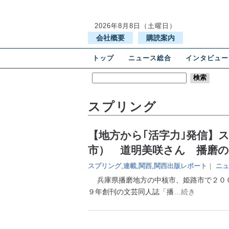
2026年8月8日（土曜日）
会社概要
購読案内
トップ
ニュース総合
インタビュー
スプリング
【地方から｢活字力｣発信】
市） 道明美咲さん 播磨
スプリング
,
連載
,
関西
,
関西出版レポート
｜
ニュ
兵庫県播磨地方の中核市、姫路市で２００
９年創刊の文芸同人誌「播
…続き