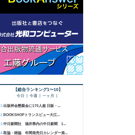
【総合ランキング1〜10】
今日
今週
一ヶ月
出版梓会懇親会に170人超 日販・...
BOOKSHOPトランスビュー大江...
中日新聞社 福井県内の中日新聞 1...
取協・雑協 年間発売日カレンダー発...