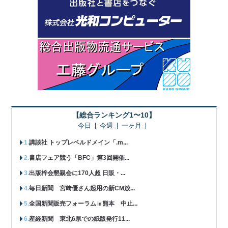
【総合ランキング1〜10】
今日
今週
一ヶ月
講談社 トップレベルドメイン「.m...
書店フェア競う「BFC」第3回開催...
出版梓会懇親会に170人超 日販・...
毎日新聞 宮﨑優さん起用の新CM放...
全国新聞販売フォーラム㏌熊本 中止...
産経新聞 東北6県での紙版発行11...