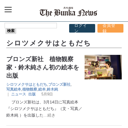
ログイ
会員登
ン
録
シロツメクサはともだち
ブロンズ新社 植物観察
家・鈴木純さん初の絵本を
出版
シロツメクサはともだち
,
ブロンズ新社
,
写真絵本
,
植物観察
,
絵本
,
鈴木純
｜
ニュース
出版
5月9日
ブロンズ新社は、3月14日に写真絵本
『シロツメクサはともだち』（文・写真／
鈴木純 ）を出版した
…続き