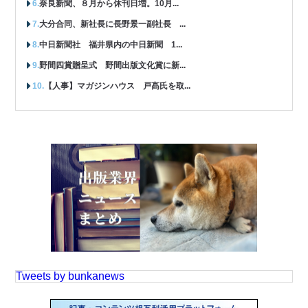
奈良新聞、８月から休刊日増。10月...
大分合同、新社長に長野景一副社長 ...
中日新聞社 福井県内の中日新聞 1...
野間四賞贈呈式 野間出版文化賞に新...
【人事】マガジンハウス 戸髙氏を取...
Tweets by bunkanews