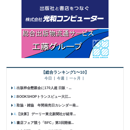
【総合ランキング1〜10】
今日
今週
一ヶ月
出版梓会懇親会に170人超 日販・...
BOOKSHOPトランスビュー大江...
取協・雑協 年間発売日カレンダー発...
【決算】 デーリー東北新聞社が経常...
書店フェア競う「BFC」第3回開催...