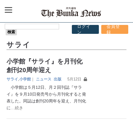
ログイ
会員登
ン
録
サライ
小学館『サライ』を月刊化
創刊20周年迎え
サライ
,
小学館
｜
ニュース
出版
5月12日
小学館は５月12日、月２回刊誌『サラ
イ』を９月10日発売号から月刊化すると発
表した。同誌は創刊20周年を迎え、月刊化
に
…続き