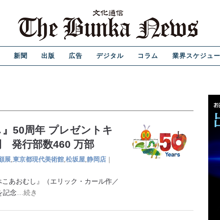
新聞
出版
広告
デジタル
コラム
業界スケジュ
』50周年 プレゼントキ
発行部数460 万部
顧展
,
東京都現代美術館
,
松坂屋
,
静岡店
｜
こあおむし』（エリック・カール作／
を記念
…続き