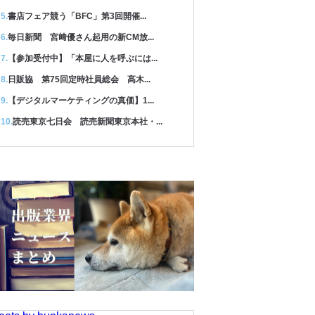
書店フェア競う「BFC」第3回開催...
毎日新聞 宮﨑優さん起用の新CM放...
【参加受付中】「本屋に人を呼ぶには...
日販協 第75回定時社員総会 髙木...
【デジタルマーケティングの真価】1...
読売東京七日会 読売新聞東京本社・...