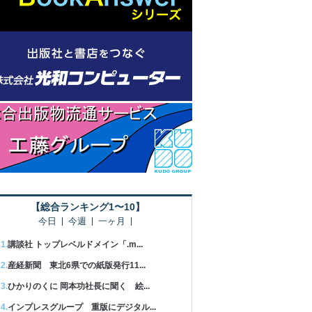
【総合ランキング1〜10】
今日
今週
一ヶ月
講談社 トップレベルドメイン「.m...
産経新聞 東北6県での紙版発行11...
ひかりのくに 岡本功社長に聞く 絵...
インプレスグループ 重版にデジタル...