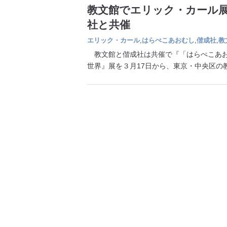
教文館でエリック・カール展
社と共催
エリック・カール
,
はらぺこあおむし
,
偕成社
,
教
教文館と偕成社は共催で『「はらぺこあお
世界』展を３月17日から、東京・中央区の