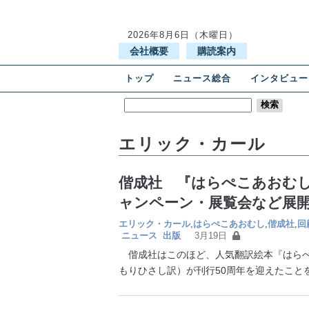
2026年8月6日（木曜日）
会社概要
購読案内
トップ
ニュース総合
インタビュー
エリック・カール
偕成社 『はらぺこあおむし
ャンペーン・展覧会など展開 
エリック・カール
,
はらぺこあおむし
,
偕成社
,
回
ニュース
出版
3月19日
偕成社はこのほど、人気翻訳絵本『はらぺ
もりひさし訳）が刊行50周年を迎えたこと