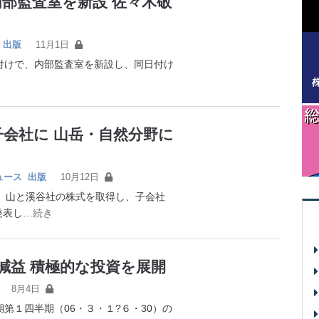
部監査室を新設 佐々木敬
出版
11月1日
付けで、内部監査室を新設し、同日付け
会社に 山岳・自然分野に
ュース
出版
10月12日
、山と溪谷社の株式を取得し、子会社
発表し
…続き
減益 積極的な投資を展開
8月4日
第１四半期（06・３・１?６・30）の