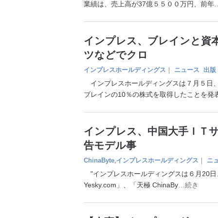
業績は、売上高が37億５５００万円、前年
インプレス、ブレインと資本
ツなどでクロ
インプレスホールディングス
｜
ニュース
出版
インプレスホールディングスは７月５日、
ブレインの10％の株式を取得したことを発
インプレス、中国大手ＩＴサ
告モデル事
ChinaByte
,
インプレスホールディングス
｜
ニ
"インプレスホールディングスは６月20
Yesky.com」、「天極 ChinaBy
…続き