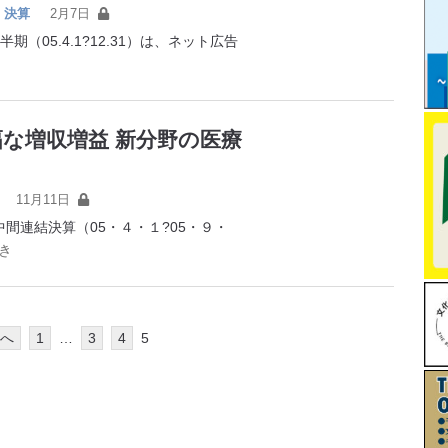
決算
2月7日
05.4.1?12.31）は、ネット広告
な増収増益 新分野の医療
11月11日
間連結決算（05・４・１?05・９・
き
へ
1
…
3
4
5