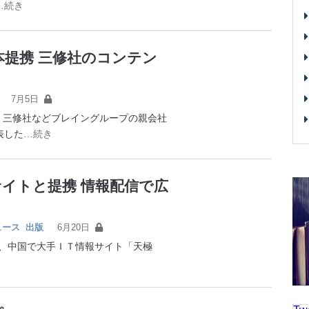
…続き
提携 三修社のコンテン
7月5日
三修社などブレイングループの親会社
表した
…続き
イトと提携 情報配信で広
ュース
出版
6月20日
日、中国で大手ＩＴ情報サイト「天極