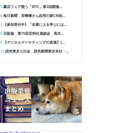
書店フェア競う「BFC」第3回開催...
毎日新聞 宮﨑優さん起用の新CM放...
【参加受付中】「本屋に人を呼ぶには...
日販協 第75回定時社員総会 髙木...
【デジタルマーケティングの真価】1...
読売東京七日会 読売新聞東京本社・...