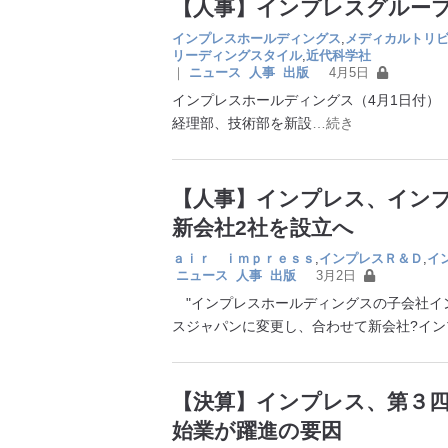
【人事】インプレスグループ 20
インプレスホールディングス
,
メディカルトリ
リーディングスタイル
,
近代科学社
｜
ニュース
人事
出版
4月5日
インプレスホールディングス（4月1日付）
経理部、技術部を新設
…続き
【人事】インプレス、イン
新会社2社を設立へ
ａｉｒ ｉｍｐｒｅｓｓ
,
インプレスＲ＆Ｄ
,
イ
ニュース
人事
出版
3月2日
"インプレスホールディングスの子会社イ
スジャパンに変更し、合わせて新会社?イン
【決算】インプレス、第３四
始業が躍進の要因