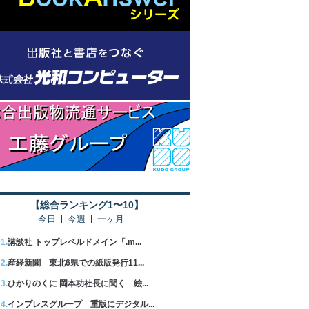
【総合ランキング1〜10】
今日
今週
一ヶ月
講談社 トップレベルドメイン「.m...
産経新聞 東北6県での紙版発行11...
ひかりのくに 岡本功社長に聞く 絵...
インプレスグループ 重版にデジタル...