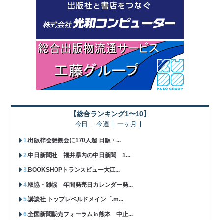
【総合ランキング1〜10】
今日
今週
一ヶ月
出版梓会懇親会に170人超 日販・...
中日新聞社 福井県内の中日新聞 1...
BOOKSHOPトランスビュー大江...
取協・雑協 年間発売日カレンダー発...
講談社 トップレベルドメイン「.m...
全国新聞販売フォーラム㏌熊本 中止...