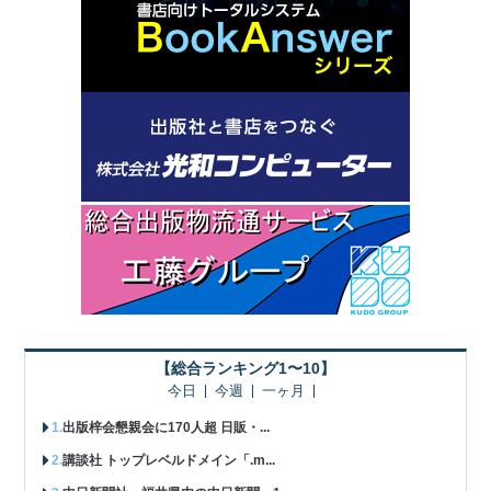
【総合ランキング1〜10】
今日
今週
一ヶ月
出版梓会懇親会に170人超 日販・...
講談社 トップレベルドメイン「.m...