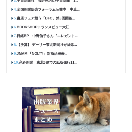
中日新聞社 福井県内の中日新聞 1...
全国新聞販売フォーラム㏌熊本 中止...
書店フェア競う「BFC」第3回開催...
BOOKSHOPトランスビュー大江...
日経BP 中野信子さん『エレガント...
【決算】 デーリー東北新聞社が経常...
JMAM 「NOLTY」新商品発表...
産経新聞 東北6県での紙版発行11...