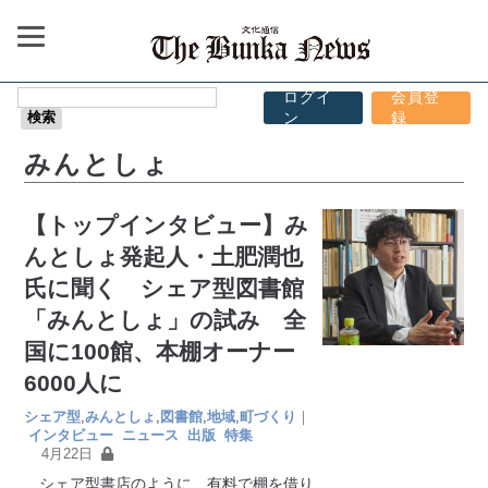
ログイ
会員登
ン
録
みんとしょ
【トップインタビュー】み
んとしょ発起人・土肥潤也
氏に聞く シェア型図書館
「みんとしょ」の試み 全
国に100館、本棚オーナー
6000人に
シェア型
,
みんとしょ
,
図書館
,
地域
,
町づくり
｜
インタビュー
ニュース
出版
特集
4月22日
シェア型書店のように、有料で棚を借り