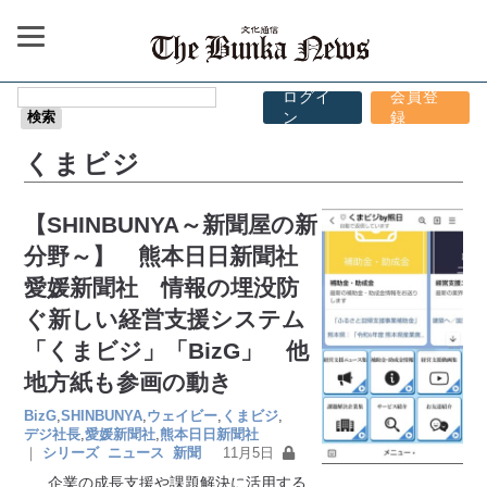
ログイ
会員登
ン
録
くまビジ
【SHINBUNYA～新聞屋の新
分野～】 熊本日日新聞社
愛媛新聞社 情報の埋没防
ぐ新しい経営支援システム
「くまビジ」「BizG」 他
地方紙も参画の動き
BizG
,
SHINBUNYA
,
ウェイビー
,
くまビジ
,
デジ社長
,
愛媛新聞社
,
熊本日日新聞社
｜
シリーズ
ニュース
新聞
11月5日
企業の成長支援や課題解決に活用する