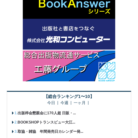
【総合ランキング1〜10】
今日
今週
一ヶ月
出版梓会懇親会に170人超 日販・...
BOOKSHOPトランスビュー大江...
取協・雑協 年間発売日カレンダー発...