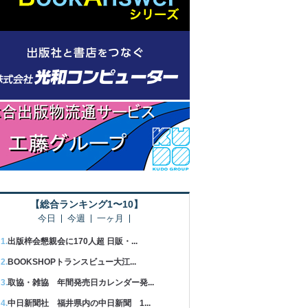
【総合ランキング1〜10】
今日
今週
一ヶ月
出版梓会懇親会に170人超 日販・...
BOOKSHOPトランスビュー大江...
取協・雑協 年間発売日カレンダー発...
中日新聞社 福井県内の中日新聞 1...