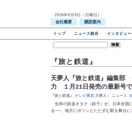
2026年8月9日（日曜日）
会社概要
購読案内
トップ
ニュース総合
インタビュー
『旅と鉄道』
天夢人『旅と鉄道』編集部
力 １月21日発売の最新号
『旅と鉄道』
,
テレビ東京
,
天夢人
｜
ニュース
生粋の鉄道オタク（鉄子）が、日本全国に
る──。地方にポツンとたたずむ駅を舞台に