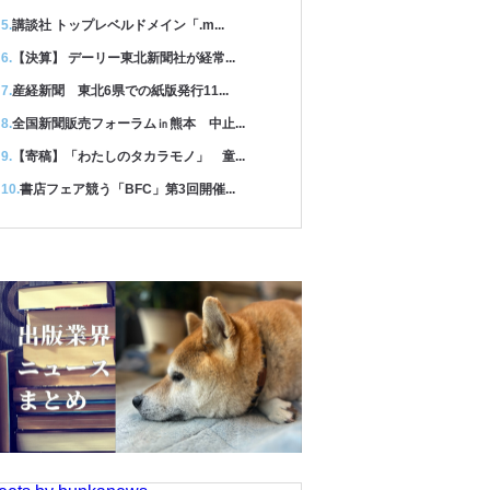
講談社 トップレベルドメイン「.m...
【決算】 デーリー東北新聞社が経常...
産経新聞 東北6県での紙版発行11...
全国新聞販売フォーラム㏌熊本 中止...
【寄稿】「わたしのタカラモノ」 童...
書店フェア競う「BFC」第3回開催...