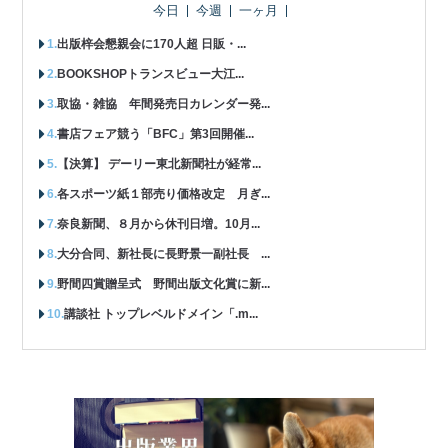
今日
今週
一ヶ月
出版梓会懇親会に170人超 日販・...
BOOKSHOPトランスビュー大江...
取協・雑協 年間発売日カレンダー発...
書店フェア競う「BFC」第3回開催...
【決算】 デーリー東北新聞社が経常...
各スポーツ紙１部売り価格改定 月ぎ...
奈良新聞、８月から休刊日増。10月...
大分合同、新社長に長野景一副社長 ...
野間四賞贈呈式 野間出版文化賞に新...
講談社 トップレベルドメイン「.m...