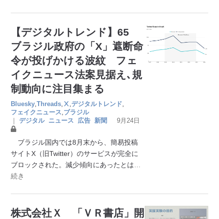
【デジタルトレンド】65
ブラジル政府の「X」遮断命
令が投げかける波紋 フェ
イクニュース法案見据え､規
制動向に注目集まる
Bluesky
,
Threads
,
Ⅹ
,
デジタルトレンド
,
フェイクニュース
,
ブラジル
｜
デジタル
ニュース
広告
新聞
9月24日
ブラジル国内では8月末から、簡易投稿
サイトX（旧Twitter）のサービスが完全に
ブロックされた。減少傾向にあったとは
…
続き
株式会社Ｘ 「ＶＲ書店」開