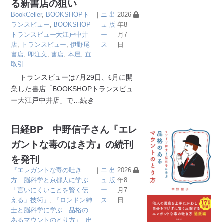
る新書店の狙い
BookCeller
,
BOOKSHOPト
｜
ニ
出
2026
ランスビュー
,
BOOKSHOP
ュ
版
年8
トランスビュー大江戸中井
ー
月7
店
,
トランスビュー
,
伊野尾
ス
日
書店
,
即注文
,
書店
,
本屋
,
直
取引
トランスビューは7月29日、6月に開
業した書店「BOOKSHOPトランスビュ
ー大江戸中井店」で
…続き
日経BP 中野信子さん『エレ
ガントな毒のはき方』の続刊
を発刊
『エレガントな毒の吐き
｜
ニ
出
2026
方 脳科学と京都人に学ぶ
ュ
版
年8
「言いにくいことを賢く伝
ー
月7
える」技術』
,
『ロンドン紳
ス
日
士と脳科学に学ぶ 品格の
あるマウントのとり方』
,
出