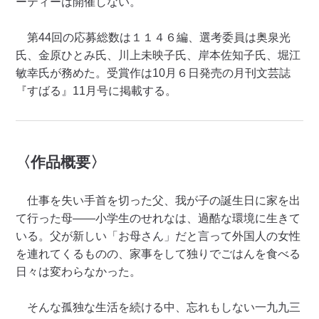
ーティーは開催しない。
第44回の応募総数は１１４６編、選考委員は奥泉光
氏、金原ひとみ氏、川上未映子氏、岸本佐知子氏、堀江
敏幸氏が務めた。受賞作は10月６日発売の月刊文芸誌
『すばる』11月号に掲載する。
〈作品概要〉
仕事を失い手首を切った父、我が子の誕生日に家を出
て行った母——小学生のせれなは、過酷な環境に生きて
いる。父が新しい「お母さん」だと言って外国人の女性
を連れてくるものの、家事をして独りでごはんを食べる
日々は変わらなかった。
そんな孤独な生活を続ける中、忘れもしない一九九三