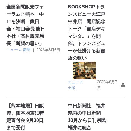
全国新聞販売フォ
BOOKSHOPトラ
ーラム㏌熊本 中
ンスビュー大江戸
止を決断 熊日
中井店 開店記念
会・福山会長 熊日
トーク「書店デキ
本社・髙村販売局
マシタ。」を開
長「断腸の思い」
催。トランスビュ
ニュース
新聞
｜
2026年8月6日
ーが仕掛ける新書
店の狙い
ニュース
2026年8月7
｜
出版
日
【熊本地震】日販
中日新聞社 福井
協、熊本地震に特
県内の中日新聞
定寄付金 9月30日
10月から日刊県民
まで受付
福井に統合