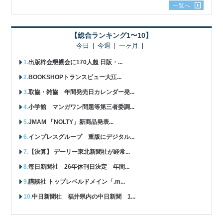
一覧へ
【総合ランキング1〜10】
今日
今週
一ヶ月
出版梓会懇親会に170人超 日販・...
BOOKSHOPトランスビュー大江...
取協・雑協 年間発売日カレンダー発...
小学館 マンガワン問題等第三者委調...
JMAM 「NOLTY」新商品発表...
インプレスグループ 重版にデジタル...
【決算】 デーリー東北新聞社が経常...
毎日新聞社 26年休刊日決定 年間...
講談社 トップレベルドメイン「.m...
中日新聞社 福井県内の中日新聞 1...