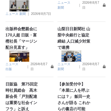
ニュース
2026年8月7
｜
新聞
日
ニュース
新聞
｜
2026年8月7日
出版梓会懇親会に
山梨日日新聞社 山
170人超 日販・富
梨中央銀行と協定
樫社長「マージン
締結 人口減少対策
配分見直す」
で連携
ニュース
2026年8月7
ニュース
2026年8月7
｜
｜
出版
日
新聞
日
日販協 第75回定
【参加受付中】
時社員総会 髙木
「本屋に人を呼ぶ
新会長「戸別配達
には？」 飯田一史
は重要な社会イン
さんが語る これか
フラ」と訴え
らの書店の可能