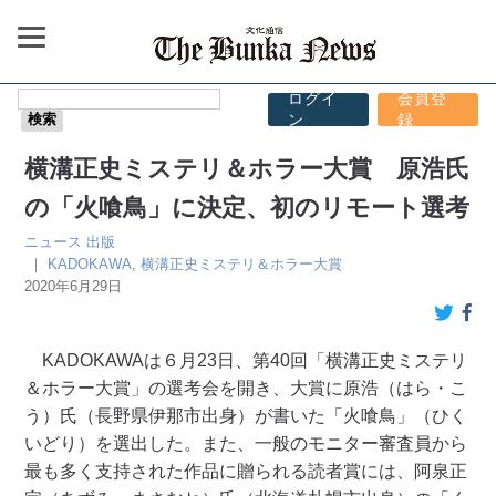
ログイ
会員登
ン
録
横溝正史ミステリ＆ホラー大賞 原浩氏
の「火喰鳥」に決定、初のリモート選考
ニュース
出版
｜
KADOKAWA
,
横溝正史ミステリ＆ホラー大賞
2020年6月29日
KADOKAWAは６月23日、第40回「横溝正史ミステリ
＆ホラー大賞」の選考会を開き、大賞に原浩（はら・こ
う）氏（長野県伊那市出身）が書いた「火喰鳥」（ひく
いどり）を選出した。また、一般のモニター審査員から
最も多く支持された作品に贈られる読者賞には、阿泉正