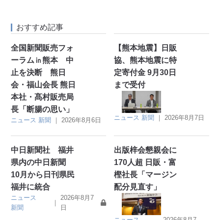
おすすめ記事
全国新聞販売フォ
【熊本地震】日販
ーラム㏌熊本 中
協、熊本地震に特
止を決断 熊日
定寄付金 9月30日
会・福山会長 熊日
まで受付
本社・髙村販売局
長「断腸の思い」
ニュース
新聞
｜
2026年8月7日
ニュース
新聞
｜
2026年8月6日
中日新聞社 福井
出版梓会懇親会に
県内の中日新聞
170人超 日販・富
10月から日刊県民
樫社長「マージン
福井に統合
配分見直す」
ニュース
2026年8月7
｜
新聞
日
ニュース
2026年8月7