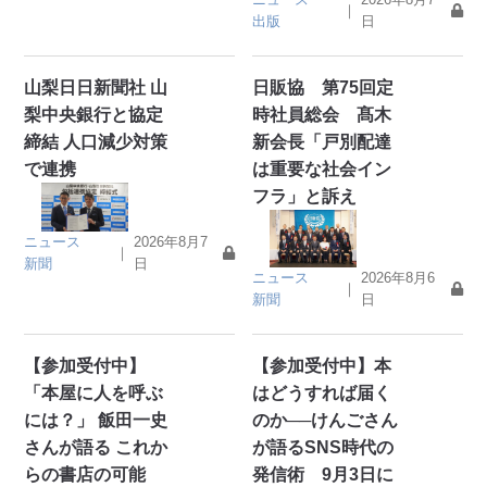
｜
出版
日
山梨日日新聞社 山
日販協 第75回定
梨中央銀行と協定
時社員総会 髙木
締結 人口減少対策
新会長「戸別配達
で連携
は重要な社会イン
フラ」と訴え
ニュース
2026年8月7
｜
新聞
日
ニュース
2026年8月6
｜
新聞
日
【参加受付中】
【参加受付中】本
「本屋に人を呼ぶ
はどうすれば届く
には？」 飯田一史
のか──けんごさん
さんが語る これか
が語るSNS時代の
らの書店の可能
発信術 9月3日に