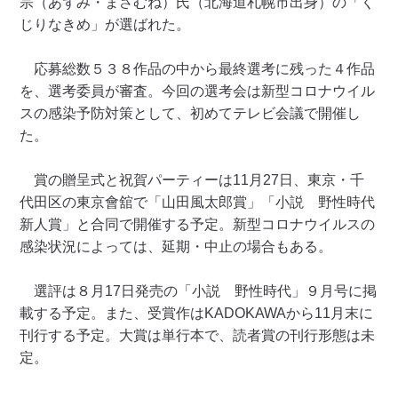
宗（あずみ・まさむね）氏（北海道札幌市出身）の「く
じりなきめ」が選ばれた。
応募総数５３８作品の中から最終選考に残った４作品
を、選考委員が審査。今回の選考会は新型コロナウイル
スの感染予防対策として、初めてテレビ会議で開催し
た。
賞の贈呈式と祝賀パーティーは11月27日、東京・千
代田区の東京會舘で「山田風太郎賞」「小説 野性時代
新人賞」と合同で開催する予定。新型コロナウイルスの
感染状況によっては、延期・中止の場合もある。
選評は８月17日発売の「小説 野性時代」９月号に掲
載する予定。また、受賞作はKADOKAWAから11月末に
刊行する予定。大賞は単行本で、読者賞の刊行形態は未
定。