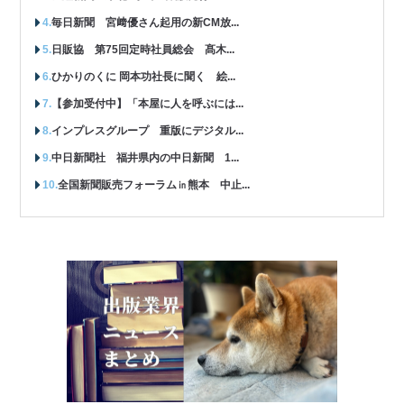
毎日新聞 宮﨑優さん起用の新CM放...
日販協 第75回定時社員総会 髙木...
ひかりのくに 岡本功社長に聞く 絵...
【参加受付中】「本屋に人を呼ぶには...
インプレスグループ 重版にデジタル...
中日新聞社 福井県内の中日新聞 1...
全国新聞販売フォーラム㏌熊本 中止...