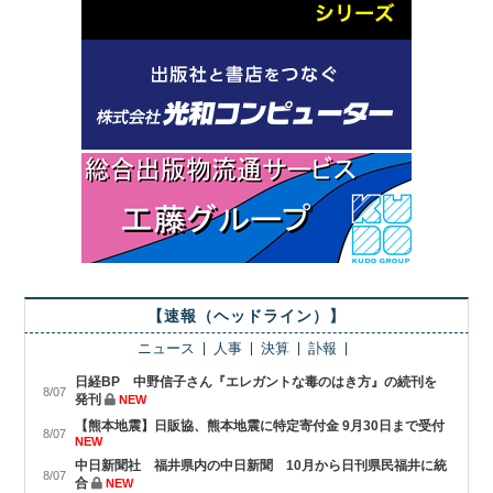
【速報（ヘッドライン）】
ニュース
人事
決算
訃報
日経BP 中野信子さん『エレガントな毒のはき方』の続刊を
8/07
発刊
NEW
【熊本地震】日販協、熊本地震に特定寄付金 9月30日まで受付
8/07
NEW
中日新聞社 福井県内の中日新聞 10月から日刊県民福井に統
8/07
合
NEW