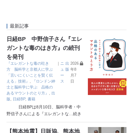
最新記事
日経BP 中野信子さん『エレ
ガントな毒のはき方』の続刊
を発刊
『エレガントな毒の吐き
｜
ニ
出
2026
方 脳科学と京都人に学ぶ
ュ
版
年8
「言いにくいことを賢く伝
ー
月7
える」技術』
,
『ロンドン紳
ス
日
士と脳科学に学ぶ 品格の
あるマウントのとり方』
,
出
版
,
日経BP
,
書籍
日経BPは8月10日、脳科学者・中
野信子さんによる『エレガントな
…続き
【熊本地震】日販協、熊本地