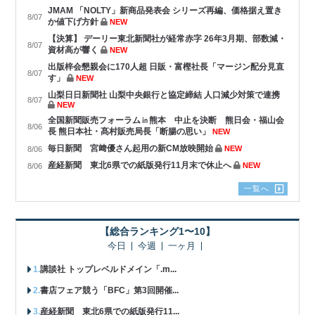
JMAM 「NOLTY」新商品発表会 シリーズ再編、価格据え置き
8/07
か値下げ方針
NEW
【決算】 デーリー東北新聞社が経常赤字 26年3月期、部数減・
8/07
資材高が響く
NEW
出版梓会懇親会に170人超 日販・富樫社長「マージン配分見直
8/07
す」
NEW
山梨日日新聞社 山梨中央銀行と協定締結 人口減少対策で連携
8/07
NEW
全国新聞販売フォーラム㏌熊本 中止を決断 熊日会・福山会
8/06
長 熊日本社・髙村販売局長「断腸の思い」
NEW
毎日新聞 宮﨑優さん起用の新CM放映開始
NEW
8/06
産経新聞 東北6県での紙版発行11月末で休止へ
NEW
8/06
一覧へ
【総合ランキング1〜10】
今日
今週
一ヶ月
講談社 トップレベルドメイン「.m...
書店フェア競う「BFC」第3回開催...
産経新聞 東北6県での紙版発行11...