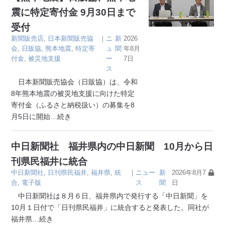
震に特定寄付金 9月30日まで
受付
新聞販売店
,
日本新聞販売協
｜
ニ
新
2026
会
,
日販協
,
熊本地震
,
特定寄
ュ
聞
年8月
付金
,
被災地支援
ー
7日
ス
日本新聞販売協会（日販協）は、令和
8年熊本地震の被災地支援に向けた特定
寄付金（ふるさと納税扱い）の募集を8
月5日に開始
…続き
中日新聞社 福井県内の中日新聞 10月から日
刊県民福井に統合
中日新聞社
,
日刊県民福井
,
福井県
,
統
｜
ニュー
新
2026年8月7
合
,
電子版
ス
聞
日
中日新聞社は８月６日、福井県内で発行する「中日新聞」を
10月１日付で「日刊県民福井」に統合すると発表した。同社が
福井県
…続き