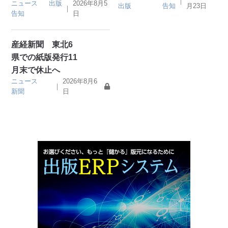
｜
ニュース
出版
2026年8月5
出版
告知
月23日
｜
告知
日
産経新聞 東北6
県での紙版発行11
月末で休止へ
ニュース
2026年8月6
｜
新聞
日