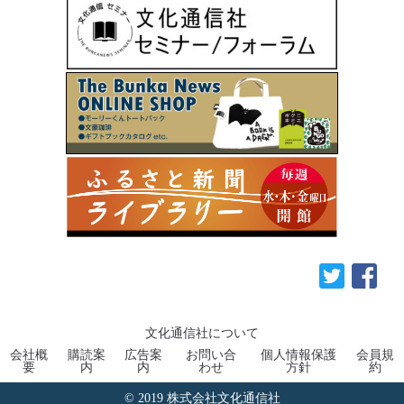
文化通信社について
会社概
購読案
広告案
お問い合
個人情報保護
会員規
要
内
内
わせ
方針
約
© 2019 株式会社文化通信社