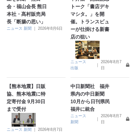
会・福山会長 熊日
トーク「書店デキ
本社・髙村販売局
マシタ。」を開
長「断腸の思い」
催。トランスビュ
ニュース
新聞
｜
2026年8月6日
ーが仕掛ける新書
店の狙い
ニュース
2026年8月7
｜
出版
日
【熊本地震】日販
中日新聞社 福井
協、熊本地震に特
県内の中日新聞
定寄付金 9月30日
10月から日刊県民
まで受付
福井に統合
ニュース
2026年8月7
｜
新聞
日
ニュース
新聞
｜
2026年8月7日