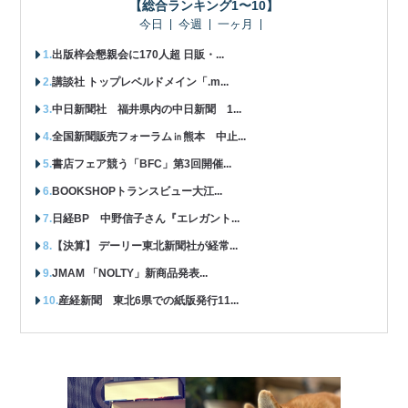
【総合ランキング1〜10】
今日
今週
一ヶ月
出版梓会懇親会に170人超 日販・...
講談社 トップレベルドメイン「.m...
中日新聞社 福井県内の中日新聞 1...
全国新聞販売フォーラム㏌熊本 中止...
書店フェア競う「BFC」第3回開催...
BOOKSHOPトランスビュー大江...
日経BP 中野信子さん『エレガント...
【決算】 デーリー東北新聞社が経常...
JMAM 「NOLTY」新商品発表...
産経新聞 東北6県での紙版発行11...