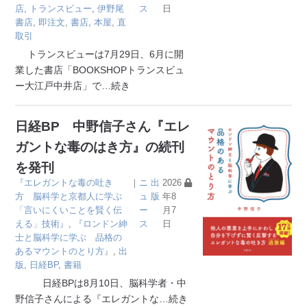
店
,
トランスビュー
,
伊野尾
ス
日
書店
,
即注文
,
書店
,
本屋
,
直
取引
トランスビューは7月29日、6月に開
業した書店「BOOKSHOPトランスビュ
ー大江戸中井店」で
…続き
日経BP 中野信子さん『エレ
ガントな毒のはき方』の続刊
を発刊
『エレガントな毒の吐き
｜
ニ
出
2026
方 脳科学と京都人に学ぶ
ュ
版
年8
「言いにくいことを賢く伝
ー
月7
える」技術』
,
『ロンドン紳
ス
日
士と脳科学に学ぶ 品格の
あるマウントのとり方』
,
出
版
,
日経BP
,
書籍
日経BPは8月10日、脳科学者・中
野信子さんによる『エレガントな
…続き