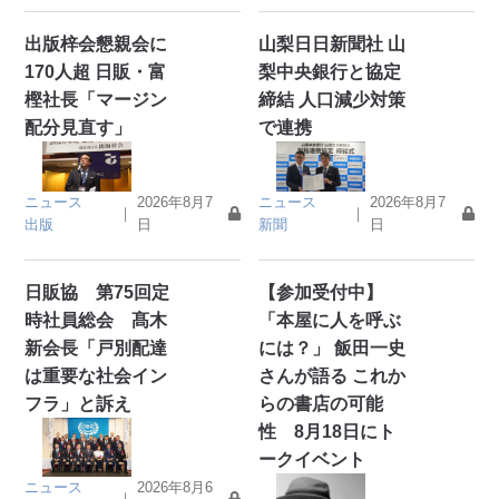
出版梓会懇親会に
山梨日日新聞社 山
170人超 日販・富
梨中央銀行と協定
樫社長「マージン
締結 人口減少対策
配分見直す」
で連携
ニュース
2026年8月7
ニュース
2026年8月7
｜
｜
出版
日
新聞
日
日販協 第75回定
【参加受付中】
時社員総会 髙木
「本屋に人を呼ぶ
新会長「戸別配達
には？」 飯田一史
は重要な社会イン
さんが語る これか
フラ」と訴え
らの書店の可能
性 8月18日にト
ークイベント
ニュース
2026年8月6
｜