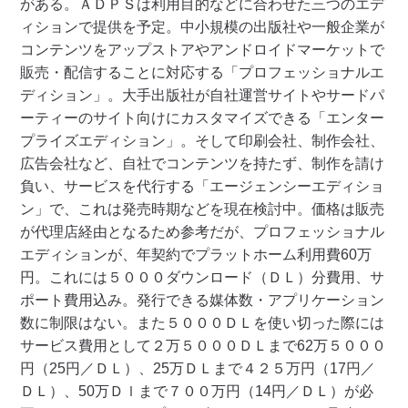
がある。 ＡＤＰＳは利用目的などに合わせた三つのエデ
ィションで提供を予定。中小規模の出版社や一般企業が
コンテンツをアップストアやアンドロイドマーケットで
販売・配信することに対応する「プロフェッショナルエ
ディション」。大手出版社が自社運営サイトやサードパ
ーティーのサイト向けにカスタマイズできる「エンター
プライズエディション」。 そして印刷会社、制作会社、
広告会社など、自社でコンテンツを持たず、制作を請け
負い、サービスを代行する「エージェンシーエディショ
ン」で、これは発売時期などを現在検討中。 価格は販売
が代理店経由となるため参考だが、プロフェッショナル
エディションが、年契約でプラットホーム利用費60万
円。これには５０００ダウンロード（ＤＬ）分費用、サ
ポート費用込み。発行できる媒体数・アプリケーション
数に制限はない。また５０００ＤＬを使い切った際には
サービス費用として２万５０００ＤＬまで62万５０００
円（25円／ＤＬ）、25万ＤＬまで４２５万円（17円／
ＤＬ）、50万Ｄｌまで７００万円（14円／ＤＬ）が必