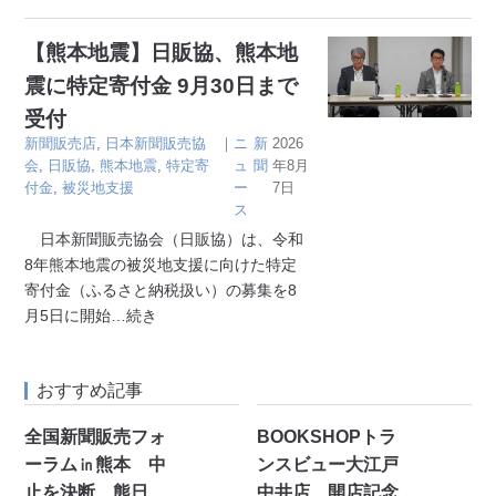
【熊本地震】日販協、熊本地
震に特定寄付金 9月30日まで
受付
新聞販売店
,
日本新聞販売協
｜
ニ
新
2026
会
,
日販協
,
熊本地震
,
特定寄
ュ
聞
年8月
付金
,
被災地支援
ー
7日
ス
日本新聞販売協会（日販協）は、令和
8年熊本地震の被災地支援に向けた特定
寄付金（ふるさと納税扱い）の募集を8
月5日に開始
…続き
おすすめ記事
全国新聞販売フォ
BOOKSHOPトラ
ーラム㏌熊本 中
ンスビュー大江戸
止を決断 熊日
中井店 開店記念