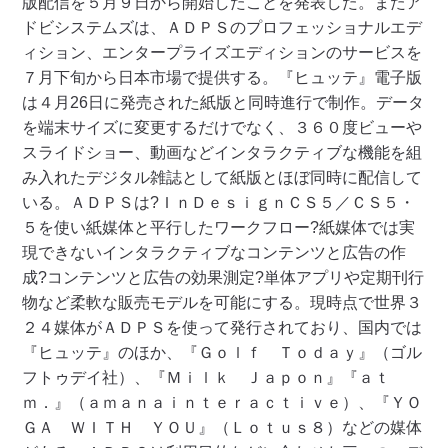
版配信を５月９日から開始したことを発表した。またア
ドビシステムズは、ＡＤＰＳのプロフェッショナルエデ
ィション、エンタープライズエディションのサービスを
７月下旬から日本市場で提供する。 『ヒュッテ』電子版
は４月26日に発売された紙版と同時進行で制作。データ
を端末サイズに変更するだけでなく、３６０度ビューや
スライドショー、動画などインタラクティブな機能を組
み入れたデジタル雑誌として紙版とほぼ同時に配信して
いる。 ＡＤＰＳは?ＩｎＤｅｓｉｇｎＣＳ５／ＣＳ５・
５を使い紙媒体と平行したワークフロー?紙媒体では実
現できないインタラクティブなコンテンツと広告の作
成?コンテンツと広告の効果測定?単体アプリや定期刊行
物など柔軟な販売モデルを可能にする。 現時点で世界３
２４媒体がＡＤＰＳを使って発行されており、国内では
『ヒュッテ』のほか、『Ｇｏｌｆ Ｔｏｄａｙ』（ゴル
フトゥデイ社）、『Ｍｉｌｋ Ｊａｐｏｎ』『ａｔ
ｍ．』（ａｍａｎａｉｎｔｅｒａｃｔｉｖｅ）、『ＹＯ
ＧＡ ＷＩＴＨ ＹＯＵ』（Ｌｏｔｕｓ８）などの媒体