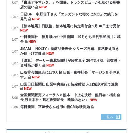
「書店デキマシタ。」を開催。トランスビューが仕掛ける新書
8/07
店の狙い
NEW
日経BP 中野信子さん『エレガントな毒のはき方』の続刊を
8/07
発刊
NEW
【熊本地震】日販協、熊本地震に特定寄付金 9月30日まで受付
8/07
NEW
中日新聞社 福井県内の中日新聞 10月から日刊県民福井に統
8/07
合
NEW
JMAM 「NOLTY」新商品発表会 シリーズ再編、価格据え置き
8/07
か値下げ方針
NEW
【決算】 デーリー東北新聞社が経常赤字 26年3月期、部数減・
8/07
資材高が響く
NEW
出版梓会懇親会に170人超 日販・富樫社長「マージン配分見直
8/07
す」
NEW
山梨日日新聞社 山梨中央銀行と協定締結 人口減少対策で連携
8/07
NEW
全国新聞販売フォーラム㏌熊本 中止を決断 熊日会・福山会
8/06
長 熊日本社・髙村販売局長「断腸の思い」
NEW
毎日新聞 宮﨑優さん起用の新CM放映開始
8/06
一覧へ