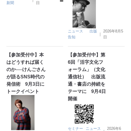
新聞
日
ニュース
出版
2026年8月5
｜
告知
日
【参加受付中】本
【参加受付中】第
はどうすれば届く
6回「活字文化フ
のか──けんごさん
ォーラム」（文化
が語るSNS時代の
通信社） 出版流
発信術 9月3日に
通・書店の持続を
トークイベント
テーマに 9月4日
開催
セミナー
ニュース
2026年6