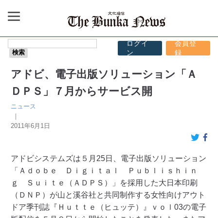
ログイ
会員登
ン
録
アドビ、電子出版ソリューション「Ａ
ＤＰＳ」７月からサービス開
ニュース
｜
2011年6月1日
アドビシステムズは５月25日、電子出版ソリューション
「Ａｄｏｂｅ Ｄｉｇｉｔａｌ Ｐｕｂｌｉｓｈｉｎ
ｇ Ｓｕｉｔｅ（ＡＤＰＳ）」を採用した大日本印刷
（ＤＮＰ）が山と溪谷社と共同制作する女性向けアウト
ドア季刊誌『Ｈｕｔｔｅ（ヒュッテ）』ｖｏｌ03の電子