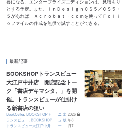
要になる。 エンタープライズエディションは、見積もり
とする予定。 また、ＩｎＤｅｓｉｇｎＣＳ５／ＣＳ５・
５があれば、Ａｃｒｏｂａｔ・ｃｏｍを使ってＦｏｌｉ
ｏファイルの作成を無償で試すことができる。
最新記事
BOOKSHOPトランスビュー
大江戸中井店 開店記念トー
ク「書店デキマシタ。」を開
催。トランスビューが仕掛け
る新書店の狙い
BookCeller
,
BOOKSHOPト
｜
ニ
出
2026
ランスビュー
,
BOOKSHOP
ュ
版
年8
トランスビュー大江戸中井
ー
月7